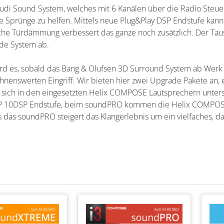
di Sound System, welches mit 6 Kanälen über die Radio Steuerei
e Sprünge zu helfen. Mittels neue Plug&Play DSP Endstufe kann 
iche Türdämmung verbessert das ganze noch zusätzlich. Der Tau
de System ab.
ird es, sobald das Bang & Olufsen 3D Surround System ab Werk v
hnenswerten Eingriff. Wir bieten hier zwei Upgrade Pakete 
 sich in den eingesetzten Helix COMPOSE Lautsprechern unte
P 10DSP Endstufe, beim soundPRO kommen die Helix COMPOSE 
ts das soundPRO steigert das Klangerlebnis um ein vielfaches,