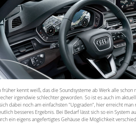
 früher kennt weiß, das die Soundsysteme ab Werk alle schon m
echer irgendwie schlechter geworden. So ist es auch im aktuel
 sich dabei noch am einfachsten "Upgraden", hier erreicht ma
utlich besseres Ergebnis. Bei Bedarf lässt sich so ein System
rch ein eigens angefertigtes Gehäuse die Möglichkeit versc