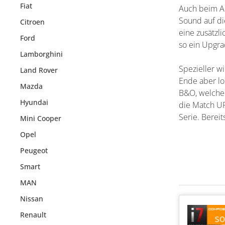
Fiat
Auch beim Au
Sound auf di
Citroen
eine zusätzl
Ford
so ein Upgra
Lamborghini
Spezieller w
Land Rover
Ende aber lo
Mazda
B&O, welche
Hyundai
die Match U
Serie. Berei
Mini Cooper
Opel
Peugeot
Smart
MAN
Nissan
Renault