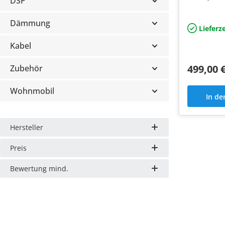
DSP
A4, A5, A6,
Plug&Play m
Dämmung
Flexmount 
Lieferze
Kabel
499,00 
Zubehör
Wohnmobil
In d
Hersteller
Preis
Bewertung mind.