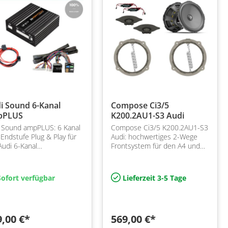
i Sound 6-Kanal
Compose Ci3/5
pPLUS
K200.2AU1-S3 Audi
 Sound ampPLUS: 6 Kanal
Compose Ci3/5 K200.2AU1-S3
Endstufe Plug & Play für
Audi: hochwertiges 2-Wege
 Audi 6-Kanal
Frontsystem für den A4 und
ndsysteme zum Tausch
A5, Plug&Play mit Helix
mehr Power und Dynamik
Compose Flexmount Adapter
und den i5 Hochtönern
ofort verfügbar
Lieferzeit 3-5 Tage
9,00 €*
569,00 €*