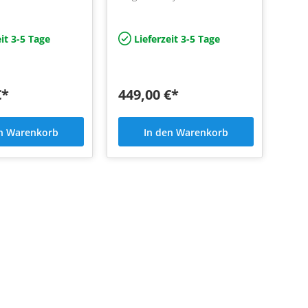
 A7 und Q5
Audi A3, A4, A5, A6, A7 und Q5
it Helix Compose
Plug&Play mit Helix Compose
Adapter
Flexmount Adapter
it 3-5 Tage
Lieferzeit 3-5 Tage
€*
449,00 €*
en Warenkorb
In den Warenkorb