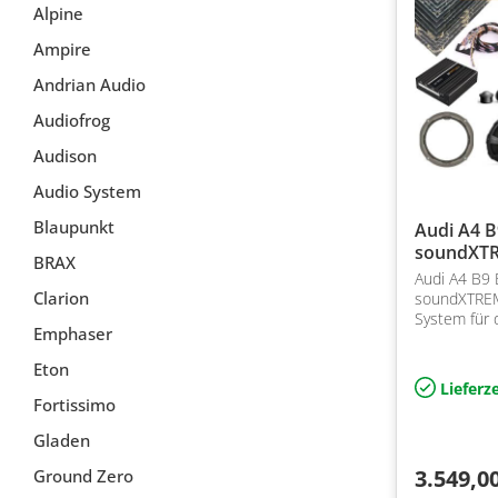
Alpine
Ampire
Andrian Audio
Audiofrog
Audison
Audio System
Blaupunkt
Audi A4 
soundXT
BRAX
Audi A4 B9
Clarion
soundXTREM
System für
Emphaser
B&O Systems
DSP Verstär
Eton
Frontlautsp
Lieferze
Dämmung
Fortissimo
Gladen
3.549,0
Ground Zero