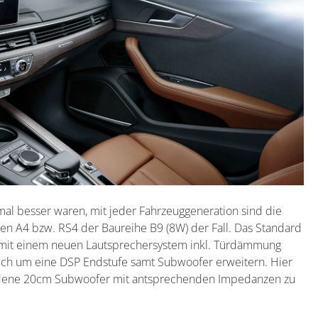
al besser waren, mit jeder Fahrzeuggeneration sind die
len A4 bzw. RS4 der Baureihe B9 (8W) der Fall. Das Standard
n mit einem neuen Lautsprechersystem inkl. Türdämmung
 auch um eine DSP Endstufe samt Subwoofer erweitern. Hier
hiedene 20cm Subwoofer mit antsprechenden Impedanzen zu