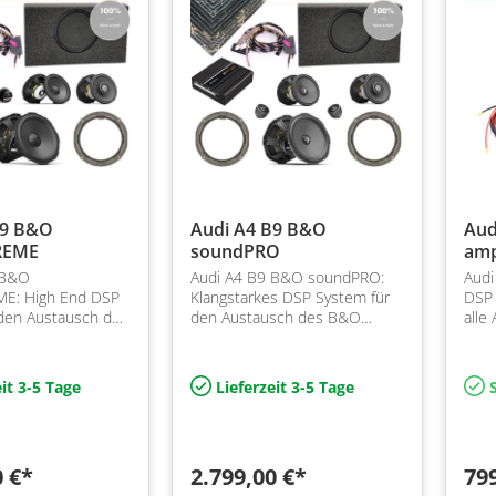
B9 B&O
Audi A4 B9 B&O
Aud
REME
soundPRO
am
 B&O
Audi A4 B9 B&O soundPRO:
Audi
E: High End DSP
Klangstarkes DSP System für
DSP 
 den Austausch des
den Austausch des B&O
alle
 im Audi B9 inkl.
Systems im Audi B9 inkl. DSP
Sou
ker, Subwoofer,
Verstärker, Subwoofer,
mit 
rechern und
Frontlautsprechern und
it 3-5 Tage
Lieferzeit 3-5 Tage
S
Dämmung
0 €*
2.799,00 €*
79