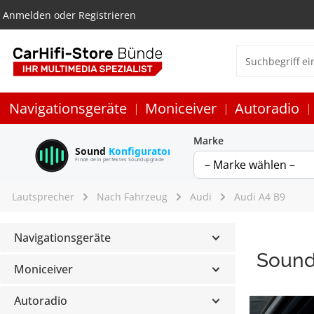
Anmelden
oder
Registrieren
Navigationsgeräte
Moniceiver
Autoradio
Marke
Sound
Konfigurator
Finde dein perfektes Soundupgrade
Lautsprecher
Nach Fahrzeug
Audi
Audi A4 B9
Navigationsgeräte
Sound
Moniceiver
Autoradio