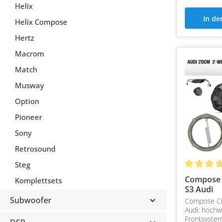
Helix
In d
Helix Compose
Hertz
Macrom
Match
Musway
Option
Pioneer
Sony
Retrosound
Steg
Compose 
Komplettsets
S3 Audi
Subwoofer
Compose Ci
Audi: hochw
Frontsystem