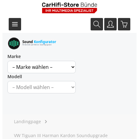
Sound
Konfigurator
Finde dein perfektes Soundupgrade
Marke
Modell
Landingpage
VW Tiguan III Harman Kardon Soundupgrade