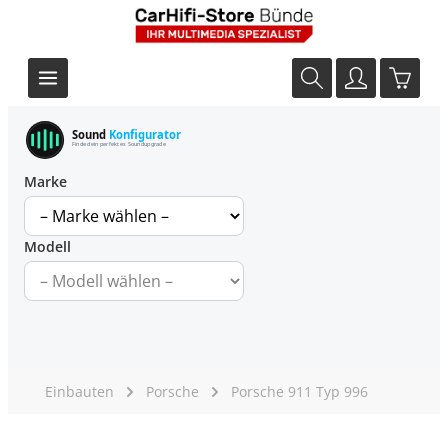
Sound
Konfigurator
Finde dein perfektes Soundupgrade
Marke
Modell
Einbauten
Porsche
Porsche 911 Typ 996