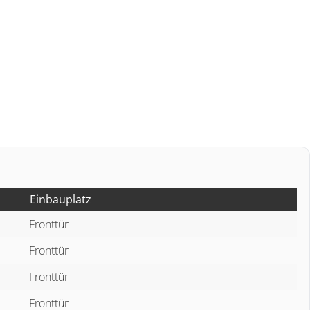
Einbauplatz
Fronttür
Fronttür
Fronttür
Fronttür