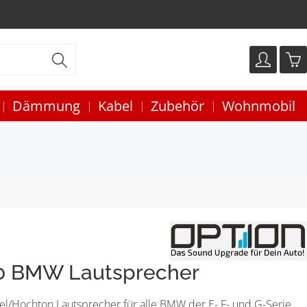
Dämmung
Kabel
Zubehör
Wohnmobil
0 BMW Lautsprecher
l/Hochton Lautsprecher für alle BMW der E- F- und G-Serie