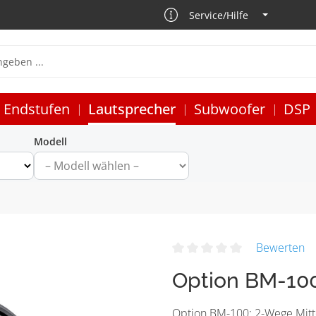
Service/Hilfe
Endstufen
Lautsprecher
Subwoofer
DSP
Modell
Bewerten
Option BM-10
Option BM-100: 2-Wege Mitte