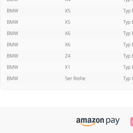
BMW
X5
Typ 
BMW
X5
Typ 
BMW
X6
Typ 
BMW
X6
Typ 
BMW
Z4
Typ 
BMW
X1
Typ 
BMW
5er Reihe
Typ 