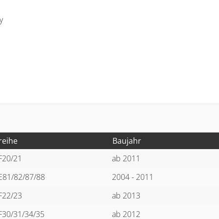
y
reihe
Baujahr
F20/21
ab 2011
E81/82/87/88
2004 - 2011
F22/23
ab 2013
F30/31/34/35
ab 2012