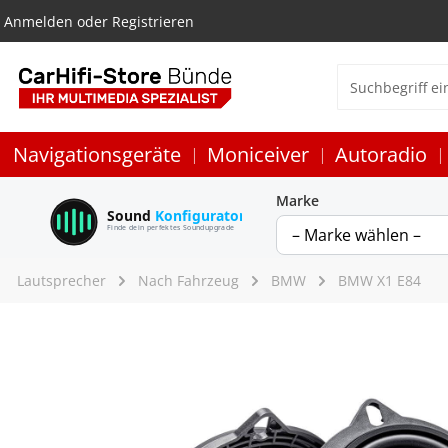
Anmelden
oder
Registrieren
Navigationsgeräte
Moniceiver
Autoradio
Marke
Sound
Konfigurator
Finde dein perfektes Soundupgrade
Lautsprecher
Nach Fahrzeug
BMW
BMW X1 E84