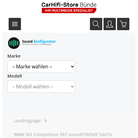
Sound
Konfigurator
Finde dein perfektes Soundupgrade
Marke
Modell
Landingpage
BMW M2 Competition F87 soundXTREME SA676