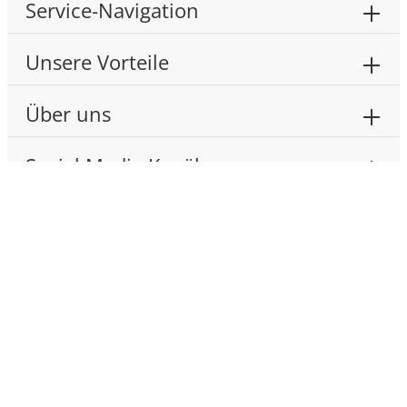
Service-Navigation
Unsere Vorteile
Über uns
Social Media Kanäle
Unser Youtube-Kanal
BMW Plug&Play Soundsysteme
Sound- und Upgrade Lösungen für BMW f- und
G-Serie für Basis, Hifi SA676 und
Harman/Kardon