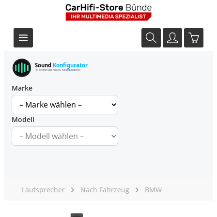
Sound
Konfigurator
Finde dein perfektes Soundupgrade
Marke
Modell
Lautsprecher
Nach Fahrzeug
BMW