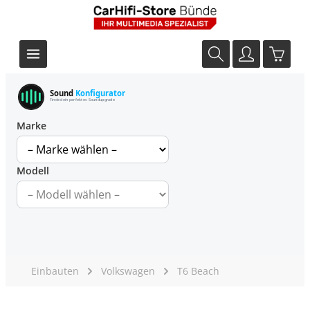
Sound
Konfigurator
Finde dein perfektes Soundupgrade
Marke
Modell
Einbauten
Volkswagen
T6 Beach