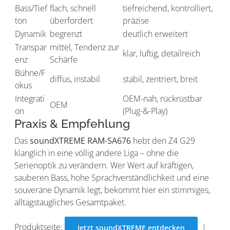
Bass/Tief
flach, schnell
tiefreichend, kontrolliert,
ton
überfordert
präzise
Dynamik
begrenzt
deutlich erweitert
Transpar
mittel, Tendenz zur
klar, luftig, detailreich
enz
Schärfe
Bühne/F
diffus, instabil
stabil, zentriert, breit
okus
Integrati
OEM-nah, rückrüstbar
OEM
on
(Plug-&-Play)
Praxis & Empfehlung
Das
soundXTREME RAM-SA676
hebt den Z4 G29
klanglich in eine völlig andere Liga – ohne die
Serienoptik zu verändern. Wer Wert auf kräftigen,
sauberen Bass, hohe Sprachverständlichkeit und eine
souveräne Dynamik legt, bekommt hier ein stimmiges,
alltagstaugliches Gesamtpaket.
Produktseite:
|
Jetzt soundXTREME entdecken