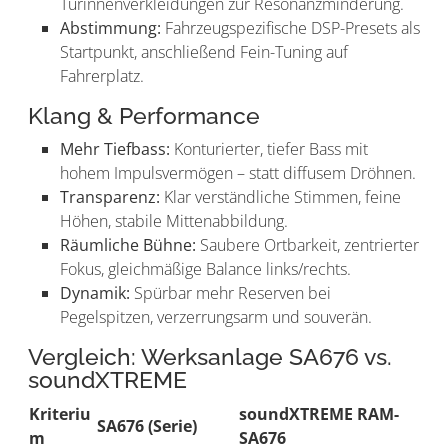
Türinnenverkleidungen zur Resonanzminderung.
Abstimmung:
Fahrzeugspezifische DSP-Presets als
Startpunkt, anschließend Fein-Tuning auf
Fahrerplatz.
Klang & Performance
Mehr Tiefbass:
Konturierter, tiefer Bass mit
hohem Impulsvermögen – statt diffusem Dröhnen.
Transparenz:
Klar verständliche Stimmen, feine
Höhen, stabile Mittenabbildung.
Räumliche Bühne:
Saubere Ortbarkeit, zentrierter
Fokus, gleichmäßige Balance links/rechts.
Dynamik:
Spürbar mehr Reserven bei
Pegelspitzen, verzerrungsarm und souverän.
Vergleich: Werksanlage SA676 vs.
soundXTREME
Kriteriu
soundXTREME RAM-
SA676 (Serie)
m
SA676