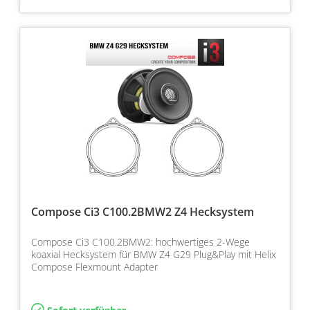
Compose Ci3 C100.2BMW2 Z4 Hecksystem
Compose Ci3 C100.2BMW2: hochwertiges 2-Wege
koaxial Hecksystem für BMW Z4 G29 Plug&Play mit Helix
Compose Flexmount Adapter