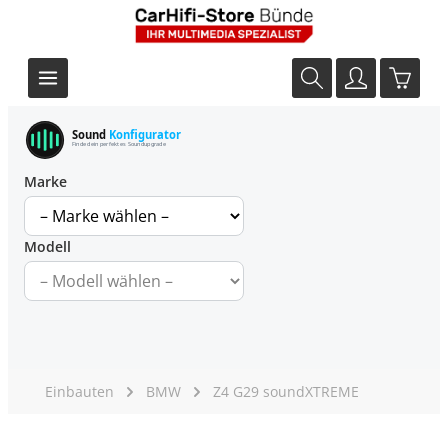
Sound
Konfigurator
Finde dein perfektes Soundupgrade
Marke
Modell
Einbauten
BMW
Z4 G29 soundXTREME