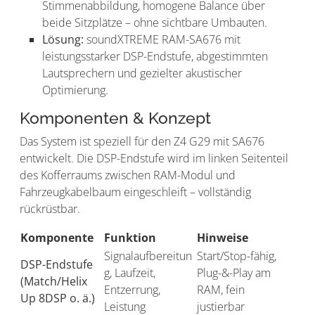
Stimmenabbildung, homogene Balance über
beide Sitzplätze – ohne sichtbare Umbauten.
Lösung:
soundXTREME RAM-SA676 mit
leistungsstarker DSP-Endstufe, abgestimmten
Lautsprechern und gezielter akustischer
Optimierung.
Komponenten & Konzept
Das System ist speziell für den Z4 G29 mit SA676
entwickelt. Die DSP-Endstufe wird im linken Seitenteil
des Kofferraums zwischen RAM-Modul und
Fahrzeugkabelbaum eingeschleift – vollständig
rückrüstbar.
Komponente
Funktion
Hinweise
Signalaufbereitun
Start/Stop-fähig,
DSP-Endstufe
g, Laufzeit,
Plug-&-Play am
(Match/Helix
Entzerrung,
RAM, fein
Up 8DSP o. ä.)
Leistung
justierbar