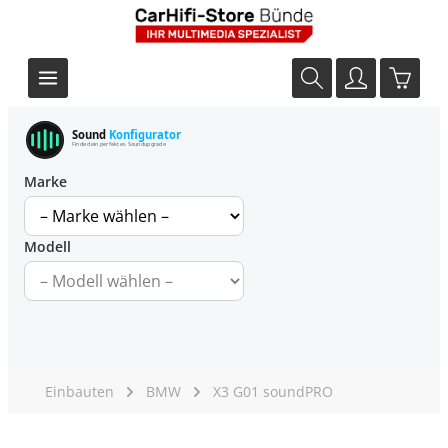
Sound
Konfigurator
Finde dein perfektes Soundupgrade
Marke
Modell
Einbauten
BMW
X3 G01 soundPRO