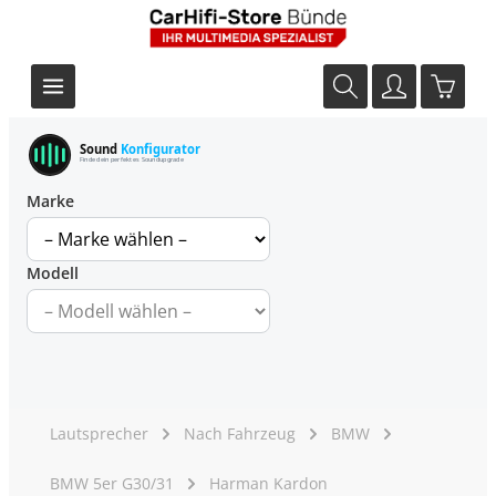
Sound
Konfigurator
Finde dein perfektes Soundupgrade
Marke
Modell
Lautsprecher
Nach Fahrzeug
BMW
BMW 5er G30/31
Harman Kardon