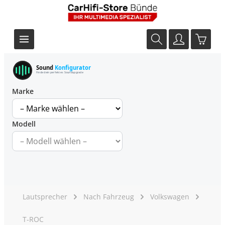
Sound
Konfigurator
Finde dein perfektes Soundupgrade
Marke
Modell
Lautsprecher
Nach Fahrzeug
Volkswagen
T-ROC