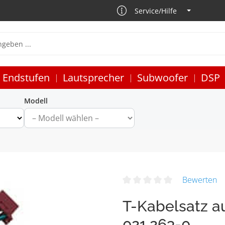
Service/Hilfe
Endstufen
Lautsprecher
Subwoofer
DSP
Modell
Bewerten
T-Kabelsatz a
021.263-0