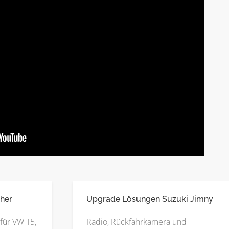
her
Upgrade Lösungen Suzuki Jimny
für VW T5,
Radio, Rückfahrkamera und