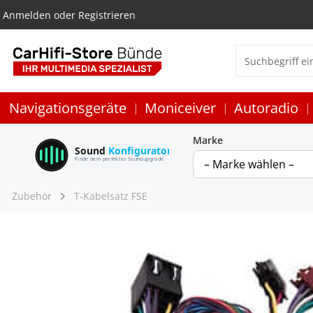
Anmelden
oder
Registrieren
Navigationsgeräte
Moniceiver
Autoradio
Marke
Sound
Konfigurator
Finde dein perfektes Soundupgrade
Zubehör
T-Kabelsatz FSE