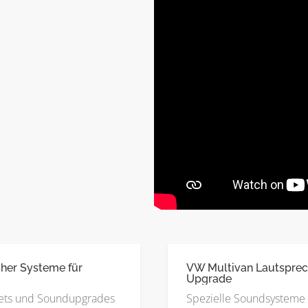
her Systeme für
VW Multivan Lautsprec
Upgrade
ets und Soundupgrades
Spezielle Soundsysteme 