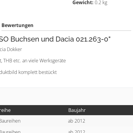
Gewicht:
0.2 kg
Bewertungen
ISO Buchsen und Dacia 021.263-0"
acia Dokker
t, THB etc. an viele Werksgeräte
oduktbild komplett bestückt
reihe
Baujahr
 Baureihen
ab 2012
 Baureihen
ab 2012