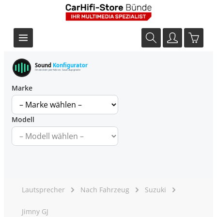
Sound
Konfigurator
Finde dein perfektes Soundupgrade
Marke
Modell
Lautsprecher
Nach Fahrzeug
Suzuki
Jimny GJ