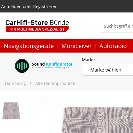
Anmelden
oder
Registrieren
Navigationsgeräte
Moniceiver
Autoradio
Marke
Sound
Konfigurator
Finde dein perfektes Soundupgrade
Dämmung
Alle Dämmprodukte