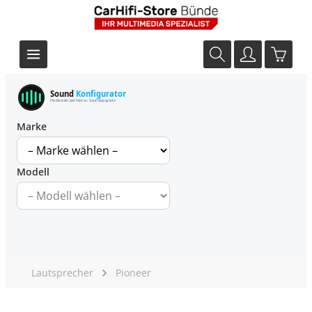
Sound
Konfigurator
Finde dein perfektes Soundupgrade
Marke
Modell
Lautsprecher
Pioneer