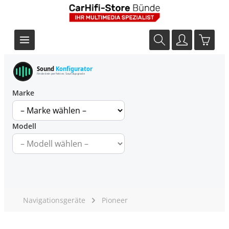
Sound
Konfigurator
Finde dein perfektes Soundupgrade
Marke
Modell
Navigationsgeräte
Pioneer