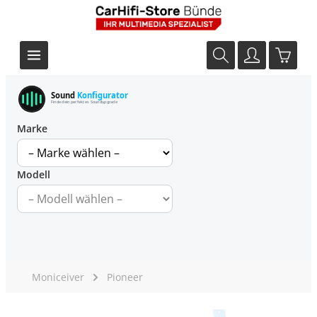
Sound
Konfigurator
Finde dein perfektes Soundupgrade
Marke
Modell
Moniceiver
Pioneer