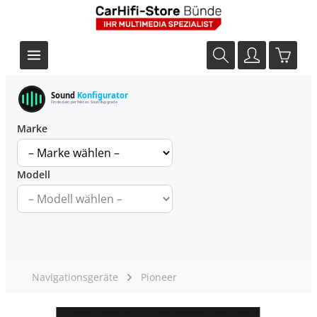
Sound
Konfigurator
Finde dein perfektes Soundupgrade
Marke
Modell
Navigationsgeräte
Pioneer