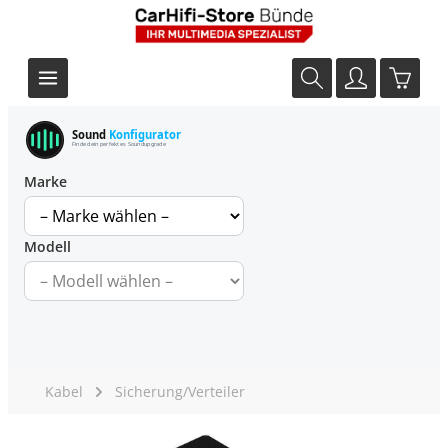
Sound
Konfigurator
Finde dein perfektes Soundupgrade
Marke
Modell
Kabel
Sicherung/Verteiler