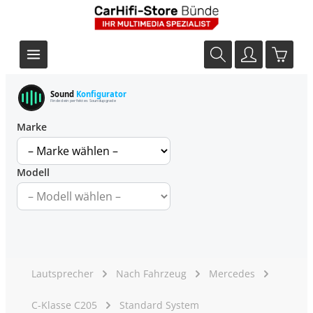
Sound
Konfigurator
Finde dein perfektes Soundupgrade
Marke
Modell
Lautsprecher
Nach Fahrzeug
Mercedes
C-Klasse C205
Standard System