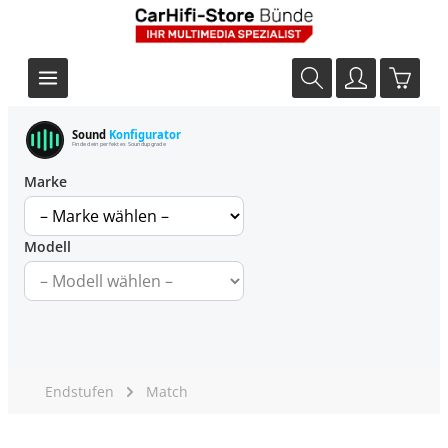
Sound
Konfigurator
Finde dein perfektes Soundupgrade
Marke
Modell
Endstufen
Match