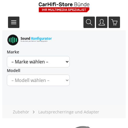
Sound
Konfigurator
Finde dein perfektes Soundupgrade
Marke
Modell
Zubehör
Lautsprecherringe und Adapter