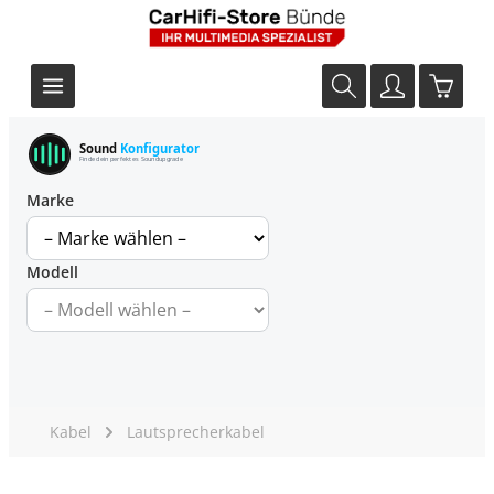
Sound
Konfigurator
Finde dein perfektes Soundupgrade
Marke
Modell
Kabel
Lautsprecherkabel