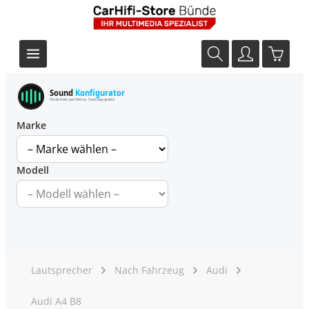
Sound
Konfigurator
Finde dein perfektes Soundupgrade
Marke
Modell
Lautsprecher
Nach Fahrzeug
Audi
Audi A4 B8