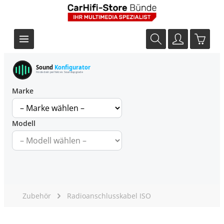
Sound
Konfigurator
Finde dein perfektes Soundupgrade
Marke
Modell
Zubehör
Radioanschlusskabel ISO