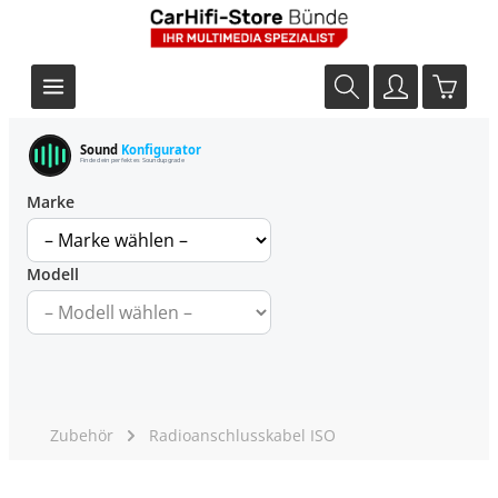
Sound
Konfigurator
Finde dein perfektes Soundupgrade
Marke
Modell
Zubehör
Radioanschlusskabel ISO