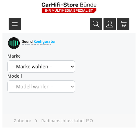
Sound
Konfigurator
Finde dein perfektes Soundupgrade
Marke
Modell
Zubehör
Radioanschlusskabel ISO