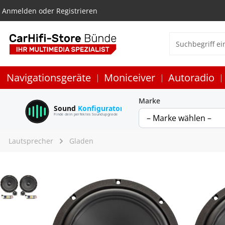
Anmelden
oder
Registrieren
Navigationsgeräte
Moniceiver
Autoradio
Marke
Sound
Konfigurator
Finde dein perfektes Soundupgrade
Lautsprecher
Gladen