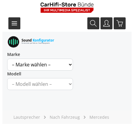
Sound
Konfigurator
Finde dein perfektes Soundupgrade
Marke
Modell
Lautsprecher
Nach Fahrzeug
Mercedes