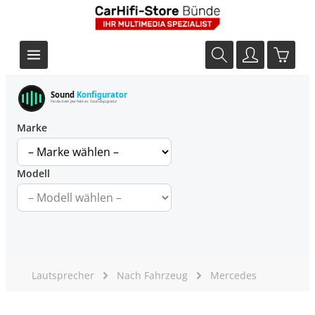
Sound
Konfigurator
Finde dein perfektes Soundupgrade
Marke
Modell
Lautsprecher
Nach Fahrzeug
Mercedes