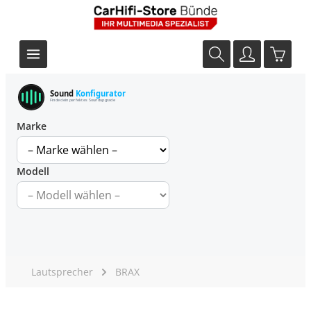
Sound
Konfigurator
Finde dein perfektes Soundupgrade
Marke
Modell
Lautsprecher
BRAX