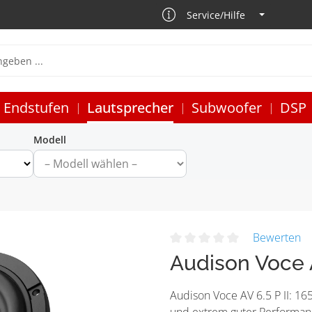
Service/Hilfe
Endstufen
Lautsprecher
Subwoofer
DSP
Modell
Bewerten
Audison Voce A
Audison Voce AV 6.5 P II: 1
und extrem guter Performan