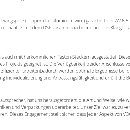
ingspule (copper-clad aluminum wire) garantiert der AV 6.5 
ann er nahtlos mit dem DSP zusammenarbeiten und die Klangleis
 als auch mit herkömmlichen Faston-Steckern ausgestattet. Dies
 Projekts geeignet ist. Die Verfügbarkeit beider Anschlüsse ver
effizienter arbeitenDadurch werden optimale Ergebnisse bei der
tung Individualisierung und Anpassungsfähigkeit und erfüllt die
autsprecher, hat uns herausgefordert, die Art und Weise, wie wi
iken und Verpackungen überarbeitet. Unser Ziel war es, zu verl
aren. Dieses Engagement stellt sicher, dass jeder Aspekt von V