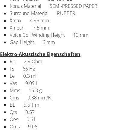
Konus Material
SEMI-PRESSED PAPER
Surround Material
RUBBER
Xmax
4.95 mm
Xmech
7.5 mm
Voice Coil Winding Height
13 mm
Gap Height
6 mm
Elektro-Akustische Eigenschaften
Re
2.9 Ohm
Fs
66 Hz
Le
0.3 mH
Vas
9.09 l
Mms
15.3 g
Cms
0.38 mm/N
BL
5.5 T·m
Qts
0.57
Qes
0.61
Qms
9.06