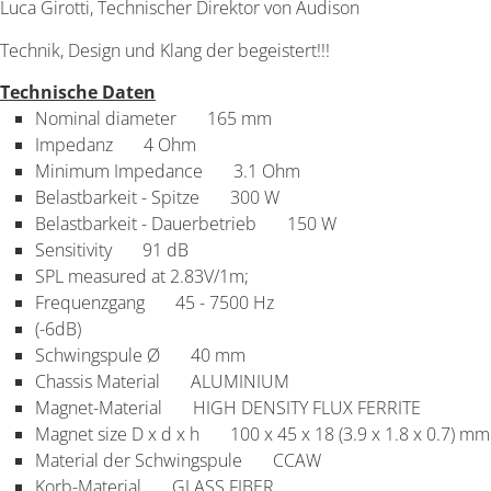
Luca Girotti, Technischer Direktor von Audison
Technik, Design und Klang der begeistert!!!
Technische Daten
Nominal diameter
165 mm
Impedanz
4 Ohm
Minimum Impedance
3.1 Ohm
Belastbarkeit - Spitze
300 W
Belastbarkeit - Dauerbetrieb
150 W
Sensitivity
91 dB
SPL measured at 2.83V/1m;
Frequenzgang
45 - 7500 Hz
(-6dB)
Schwingspule Ø
40 mm
Chassis Material
ALUMINIUM
Magnet-Material
HIGH DENSITY FLUX FERRITE
Magnet size D x d x h
100 x 45 x 18 (3.9 x 1.8 x 0.7) mm 
Material der Schwingspule
CCAW
Korb-Material
GLASS FIBER