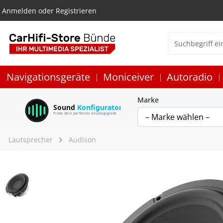
Anmelden
oder
Registrieren
Navigationsgeräte
Moniceiver
Autoradio
Marke
Sound
Konfigurator
Finde dein perfektes Soundupgrade
Lautsprecher
Audison