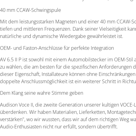
40 mm CCAW-Schwingspule
Mit dem leistungsstarken Magneten und einer 40 mm CCAW-Schw
tiefen und mittleren Frequenzen. Dank seiner Vielseitigkeit k
natürliche und dynamische Wiedergabe gewährleistet ist.
OEM- und Faston-Anschlüsse für perfekte Integration
AV 6.5 II P ist sowohl mit einem Automobilstecker im OEM-Stil
zu wählen, die am besten für die spezifischen Anforderungen des
dieser Eigenschaft, Installateure können ohne Einschränkungen 
doppelte Anschlussmöglichkeit ist ein weiterer Schritt in Rich
Dem Klang seine wahre Stimme geben
Audison Voce II, die zweite Generation unserer kultigen VOCE-L
überdenken. Wir haben Materialien, Lieferketten, Montagetechn
verstärken", wo wir wussten, dass wir auf dem richtigen Weg w
Audio-Enthusiasten nicht nur erfüllt, sondern übertrifft.