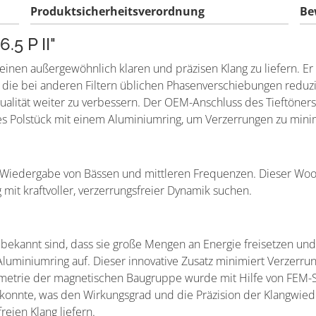
Produktsicherheitsverordnung
Be
.5 P II"
einen außergewöhnlich klaren und präzisen Klang zu liefern. Er 
und die bei anderen Filtern üblichen Phasenverschiebungen reduz
qualität weiter zu verbessern. Der OEM-Anschluss des Tieftöner
örmiges Polstück mit einem Aluminiumring, um Verzerrungen zu m
r Wiedergabe von Bässen und mittleren Frequenzen. Dieser Woof
 mit kraftvoller, verzerrungsfreier Dynamik suchen.
bekannt sind, dass sie große Mengen an Energie freisetzen und 
Aluminiumring auf. Dieser innovative Zusatz minimiert Verzerr
metrie der magnetischen Baugruppe wurde mit Hilfe von FEM-Si
 konnte, was den Wirkungsgrad und die Präzision der Klangwie
eien Klang liefern.