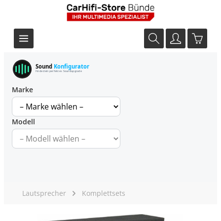
Sound
Konfigurator
Finde dein perfektes Soundupgrade
Marke
Modell
Lautsprecher
Komplettsets