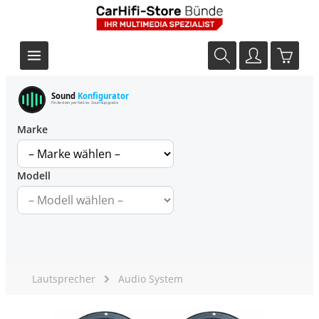
Sound
Konfigurator
Finde dein perfektes Soundupgrade
Marke
Modell
Lautsprecher
Audio System