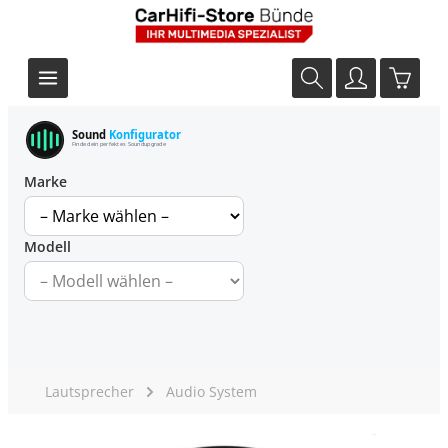
Sound
Konfigurator
Finde dein perfektes Soundupgrade
Marke
Modell
Lautsprecher
Audio System