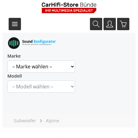
Sound
Konfigurator
Finde dein perfektes Soundupgrade
Marke
Modell
Subwoofer
Alpine