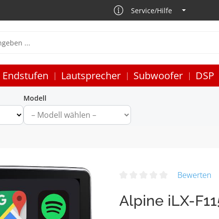
Service/Hilfe
Endstufen
Lautsprecher
Subwoofer
DSP
Modell
Bewerten
Alpine iLX-F1