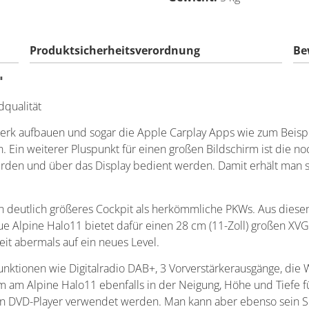
Produktsicherheitsverordnung
Be
"
dqualität
rk aufbauen und sogar die Apple Carplay Apps wie zum Beispiel
in weiterer Pluspunkt für einen großen Bildschirm ist die no
den und über das Display bedient werden. Damit erhält man s
n deutlich größeres Cockpit als herkömmliche PKWs. Aus diesem
e Alpine Halo11 bietet dafür einen 28 cm (11-Zoll) großen XV
t abermals auf ein neues Level.
 Funktionen wie Digitalradio DAB+, 3 Vorverstärkerausgänge, di
rm am Alpine Halo11 ebenfalls in der Neigung, Höhe und Tiefe f
ein DVD-Player verwendet werden. Man kann aber ebenso sein S