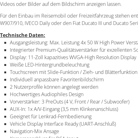
Videos oder Bilder auf dem Bildschirm anzeigen lassen.
Für den Einbau im Reisemobil oder Freizeitfahrzeug stehen ent
W907/910, IVECO Daily oder den Fiat Ducato III und Ducato Ser
Technische Daten:
Ausgangsleistung: Max. Leistung 4x 50 W High Power Verst
Integrierter Premium-Qualitätsverstärker für exzellenten 
Display: 11-Zoll kapazitives WVGA-High Resolution Display
Weiße LED-Hintergrundbeleuchtung
Touchscreen mit Slide-Funktion / Zieh- und Blätterfunktion
Individuell anpassbare Favoritenbildschirm
2 Nutzerprofile können angelegt werden
Hochwertiges Audiophiles Design
Vorverstärker: 3 PreOuts (4 V, Front / Rear / Subwoofer)
AUX-In: 1x A/V-Eingang (3,5 mm Klinkenanschluss)
Geeignet für Lenkrad-Fernbedienung
Vehicle Display Interface Ready (UART-Anschluß)
Navigation-Mix Ansage