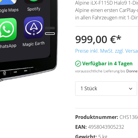
Alpine iLX-F115D Halo9 1-Di
Alpine einen ersten CarPlay
in allen Fahrzeugen mit 1-Di
999,00 €
*
Preise inkl. MwSt. zzgl. Ver
Verfügbar in 4 Tagen
voraussichtliche Lieferung bis
Donner
Produktnummer:
CHS136
EAN:
4958043905232
Gewicht:
5 kg