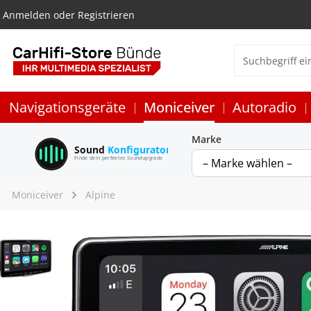
Anmelden
oder
Registrieren
Navigationsgeräte
Moniceiver
Autoradio
Marke
Sound
Konfigurator
Finde dein perfektes Soundupgrade
Moniceiver
Alpine