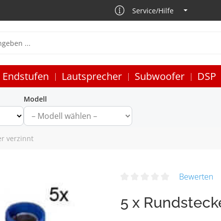
Service/Hilfe
Endstufen
Lautsprecher
Subwoofer
DSP
Modell
r verzinnt
Bewerten
5 x Rundstecke