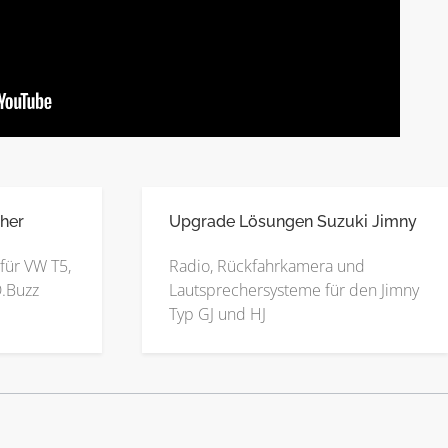
her
Upgrade Lösungen Suzuki Jimny
für VW T5,
Radio, Rückfahrkamera und
D.Buzz
Lautsprechersysteme für den Jimny
Typ GJ und HJ