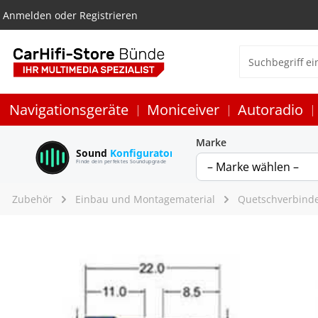
Anmelden
oder
Registrieren
Navigationsgeräte
Moniceiver
Autoradio
Marke
Sound
Konfigurator
Finde dein perfektes Soundupgrade
Zubehör
Einbau und Montagematerial
Quetschverbinde