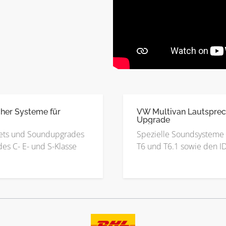
her Systeme für
VW Multivan Lautsprec
Upgrade
ets und Soundupgrades
Spezielle Soundsysteme 
es C- E- und S-Klasse
T6 und T6.1 sowie den I