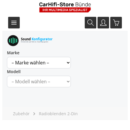
Sound
Konfigurator
Finde dein perfektes Soundupgrade
Marke
Modell
Zubehör
Radioblenden 2-Din