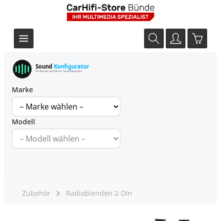
Sound
Konfigurator
Finde dein perfektes Soundupgrade
Marke
Modell
Zubehör
Radioblenden 2-Din