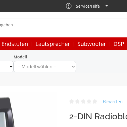
Service/Hilfe
Endstufen
Lautsprecher
Subwoofer
DSP
Modell
Bewerten
2-DIN Radiob