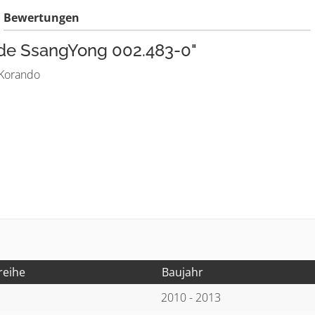
Bewertungen
nde SsangYong 002.483-0"
 Korando
reihe
Baujahr
2010 - 2013