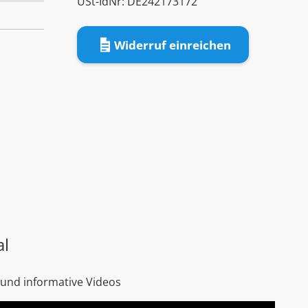
USt-IdNr: DE242173172
Widerruf einreichen
al
 und informative Videos