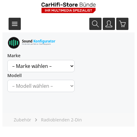
Sound
Konfigurator
Finde dein perfektes Soundupgrade
Marke
Modell
Zubehör
Radioblenden 2-Din