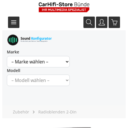
Sound
Konfigurator
Finde dein perfektes Soundupgrade
Marke
Modell
Zubehör
Radioblenden 2-Din