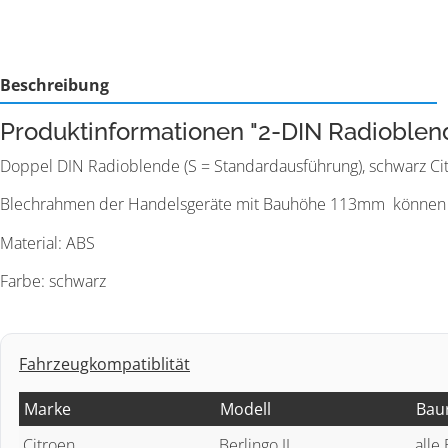
Beschreibung
Produktinformationen "2-DIN Radioblend
Doppel DIN Radioblende (S = Standardausführung), schwarz Citr
Blechrahmen der Handelsgeräte mit Bauhöhe 113mm können
Material: ABS
Farbe: schwarz
Fahrzeugkompatiblität
Marke
Modell
Bau
Citroen
Berlingo II
alle