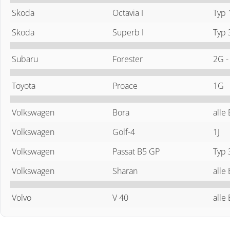
Skoda
Octavia I
Typ
Skoda
Superb I
Typ
Subaru
Forester
2G -
Toyota
Proace
1G
Volkswagen
Bora
alle
Volkswagen
Golf-4
1J
Volkswagen
Passat B5 GP
Typ
Volkswagen
Sharan
alle
Volvo
V 40
alle