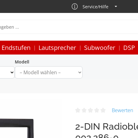
Service/Hilfe
Endstufen
Lautsprecher
Subwoofer
DSP
Modell
Bewerten
2-DIN Radiobl
002.286-0