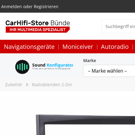
Anmelden
oder
Registrieren
Navigationsgeräte
Moniceiver
Autoradio
Marke
Sound
Konfigurator
Finde dein perfektes Soundupgrade
Zubehör
Radioblenden 2-Din