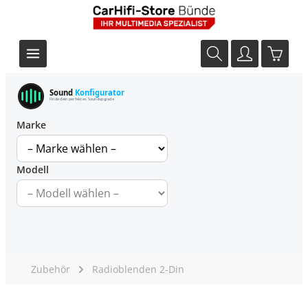
Sound
Konfigurator
Finde dein perfektes Soundupgrade
Marke
Modell
Zubehör
Radioblenden 2-Din