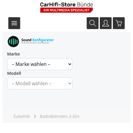
Sound
Konfigurator
Finde dein perfektes Soundupgrade
Marke
Modell
Zubehör
Radioblenden 2-Din