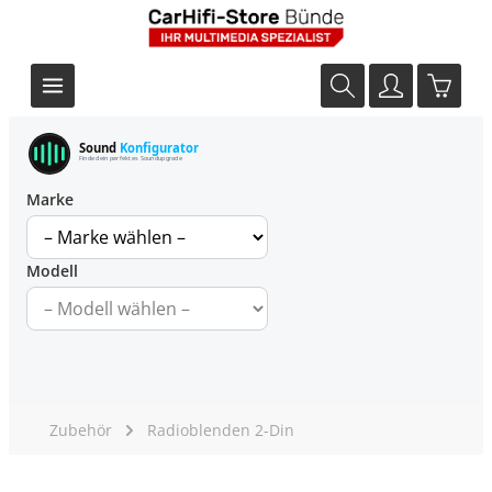
Sound
Konfigurator
Finde dein perfektes Soundupgrade
Marke
Modell
Zubehör
Radioblenden 2-Din