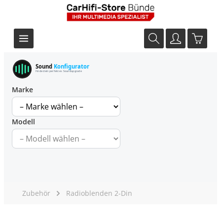
Sound
Konfigurator
Finde dein perfektes Soundupgrade
Marke
Modell
Zubehör
Radioblenden 2-Din