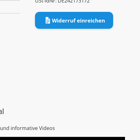
USt-IdNr: DE242173172
Widerruf einreichen
al
 und informative Videos