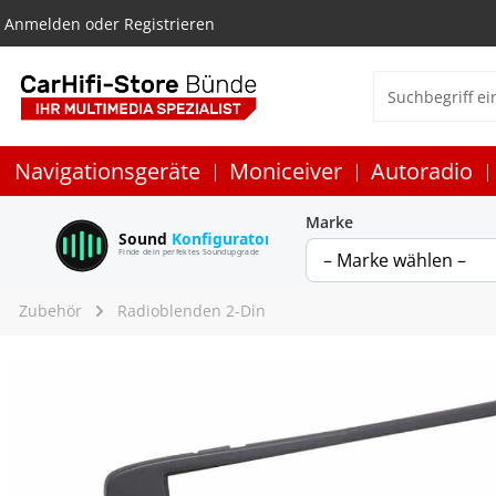
Anmelden
oder
Registrieren
Navigationsgeräte
Moniceiver
Autoradio
Marke
Sound
Konfigurator
Finde dein perfektes Soundupgrade
Zubehör
Radioblenden 2-Din