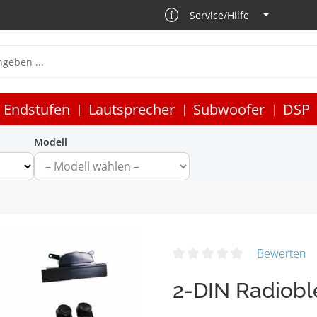
Service/Hilfe
Endstufen
Lautsprecher
Subwoofer
DSP
Modell
Bewerten
2-DIN Radiob