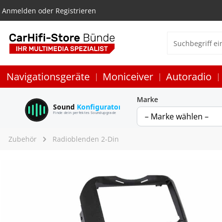
Anmelden
oder
Registrieren
Navigationsgeräte
Moniceiver
Autoradio
Marke
Sound
Konfigurator
Finde dein perfektes Soundupgrade
Zubehör
Radioblenden 2-Din