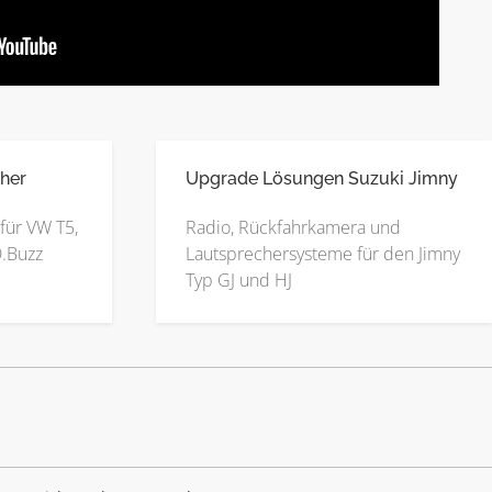
her
Upgrade Lösungen Suzuki Jimny
für VW T5,
Radio, Rückfahrkamera und
D.Buzz
Lautsprechersysteme für den Jimny
Typ GJ und HJ