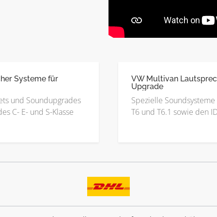
her Systeme für
VW Multivan Lautsprec
Upgrade
ets und Soundupgrades
Spezielle Soundsysteme 
es C- E- und S-Klasse
T6 und T6.1 sowie den I